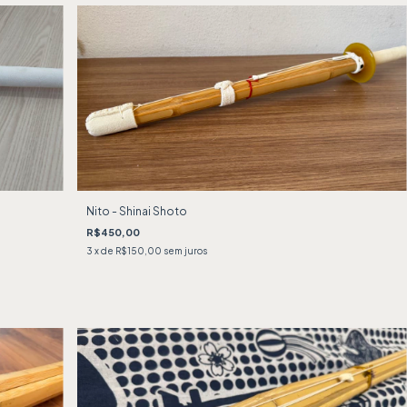
Nito - Shinai Shoto
R$450,00
3
x de
R$150,00
sem juros