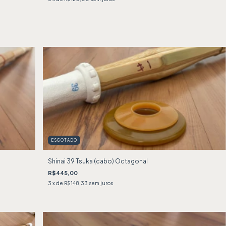
ESGOTADO
Shinai 39 Tsuka (cabo) Octagonal
R$445,00
3
x de
R$148,33
sem juros