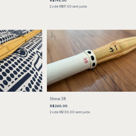
R$195,00
2
x de
R$97,50
sem juros
Shinai 38
R$260,00
2
x de
R$130,00
sem juros