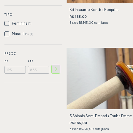
Kit Iniciante Kendo| Kenjutsu
TIPO
R$435,00
3
x de
R$145,00
sem juros
Feminina
(1)
Masculina
(1)
PREÇO
DE
ATÉ
3 Shinais Semi Dobari + Tsuba Dome
R$885,00
3
x de
R$295,00
sem juros