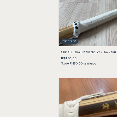
ESGOTADO
Shinai Tuska Oitavado 39 - Hakkaku
R$450,00
3
x de
R$150,00
sem juros