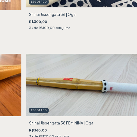
ESGOTADO
Shinai Jissengata 36 | Oga
R$300,00
3
x de
R$100,00
sem juros
ESGOTADO
Shinai Jissengata 38 FEMININA | Oga
R$360,00
3
x de
R$120,00
sem juros