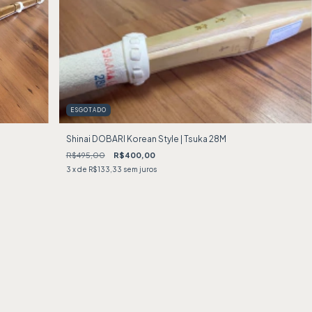
ESGOTADO
Shinai DOBARI Korean Style | Tsuka 28M
R$495,00
R$400,00
3
x de
R$133,33
sem juros