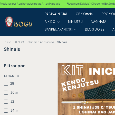
is
Ficou com Dúvida? Clique no Botão do Whatsapp
Produtos por Apaixonados pe
PÁGINA INICIAL
CBK Oficial
PROMOÇ
AIKIDO
NINJUTSU
NAGINATA
SANKEI JAPAN 🇯🇵
BLOG DO SE
A
Início
.
KENDO
.
Shinais e Acessórios
.
Shinais
Shinais
Filtrar por
TAMANHO
28
(1)
30
(1)
32
(1)
34
(1)