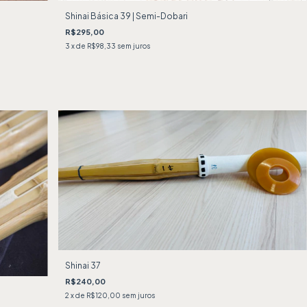
Shinai Básica 39 | Semi-Dobari
R$295,00
3
x de
R$98,33
sem juros
Shinai 37
R$240,00
2
x de
R$120,00
sem juros