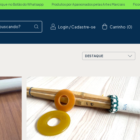
r Apaixonados pelas Artes Marciais
Ficou com Dúvida? Clique no Botão do Whatsapp
Login
/
Cadastre-se
Carrinho
(
0
)