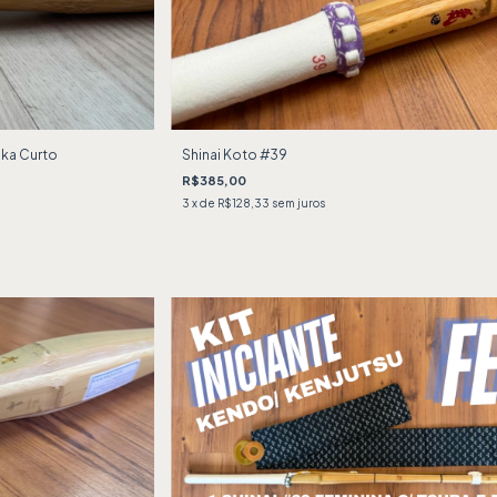
uka Curto
Shinai Koto #39
R$385,00
3
x de
R$128,33
sem juros