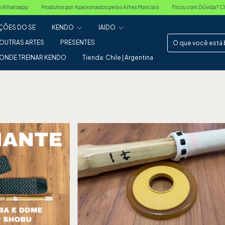
las Artes Marciais
Ficou com Dúvida? Clique no Botão do Whatsapp
Produtos po
ÕES DO SE
KENDO
IAIDO
OUTRAS ARTES
PRESENTES
ONDE TREINAR KENDO
Tienda: Chile | Argentina