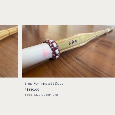
Shinai Feminina #38 Dobari
R$360,00
3
x de
R$120,00
sem juros