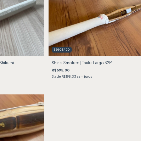
ESGOTADO
 Shikumi
Shinai Smoked | Tsuka Largo 32M
R$595,00
3
x de
R$198,33
sem juros