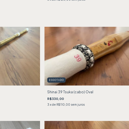
ESGOTADO
Shinai 39 Tsuka (cabo) Oval
R$330,00
3
x de
R$110,00
sem juros