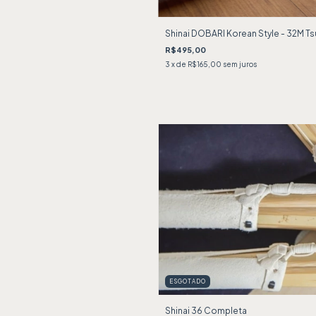
Shinai DOBARI Korean Style - 32M Ts
R$495,00
3
x de
R$165,00
sem juros
ESGOTADO
Shinai 36 Completa