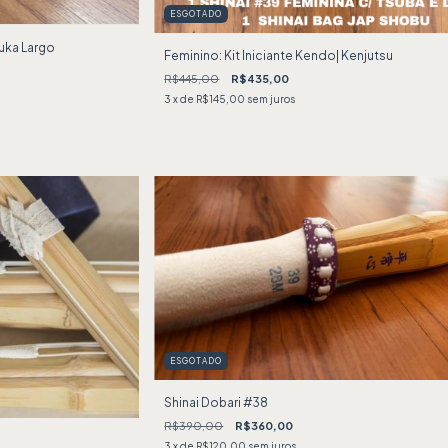
ESGOTADO
uka Largo
Feminino: Kit Iniciante Kendo| Kenjutsu
R$445,00
R$435,00
3
x de
R$145,00
sem juros
ESGOTADO
Shinai Dobari #38
R$390,00
R$360,00
3
x de
R$120,00
sem juros