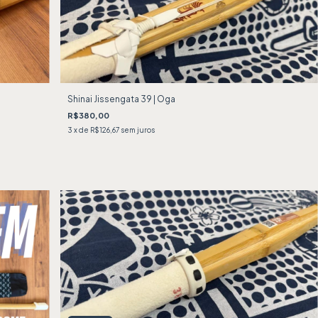
Shinai Jissengata 39 | Oga
R$380,00
3
x de
R$126,67
sem juros