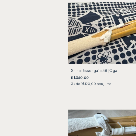
Shinai Jissengata 38 | Oga
R$360,00
3
x de
R$120,00
sem juros