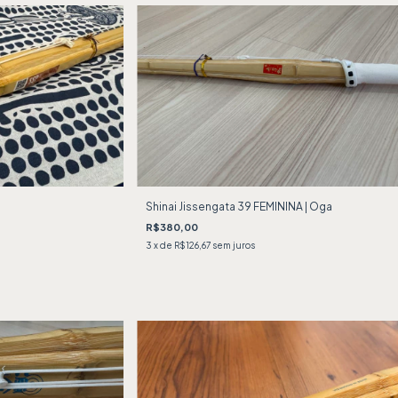
Shinai Jissengata 39 FEMININA | Oga
R$380,00
3
x de
R$126,67
sem juros