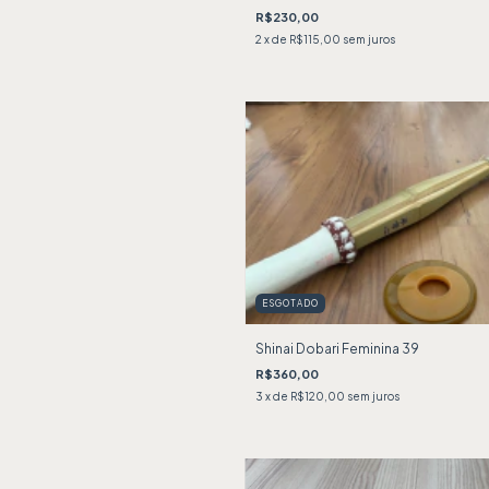
R$230,00
2
x de
R$115,00
sem juros
ESGOTADO
Shinai Dobari Feminina 39
R$360,00
3
x de
R$120,00
sem juros