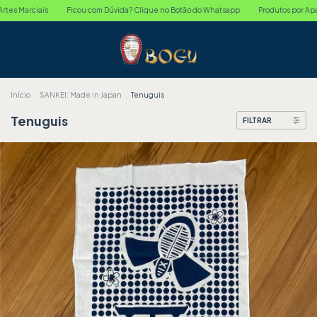
Ficou com Dúvida? Clique no Botão do Whatsapp
Produtos por Apaixonados pelas 
Início
.
SANKEI: Made in Japan
.
Tenuguis
Tenuguis
FILTRAR