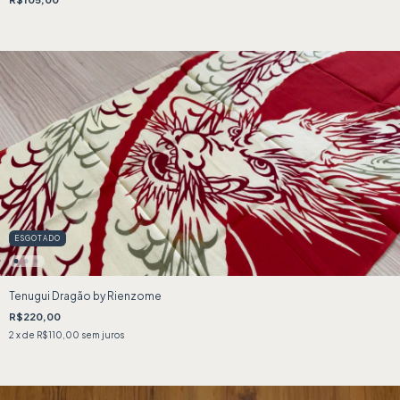
ESGOTADO
Tenugui Dragão by Rienzome
R$220,00
2
x de
R$110,00
sem juros