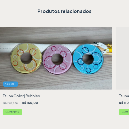
Produtos relacionados
23
%
OFF
Tsuba Color | Bubbles
Tsuba
R$195,00
R$150,00
R$110
COMPRAR