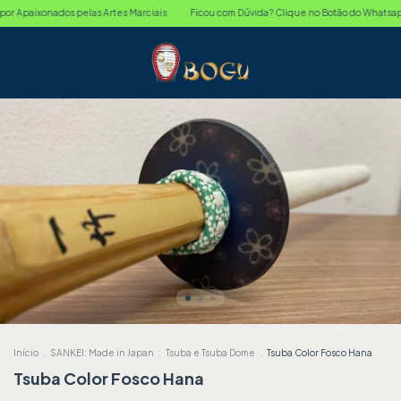
Apaixonados pelas Artes Marciais
Ficou com Dúvida? Clique no Botão do Whatsapp
Início
.
SANKEI: Made in Japan
.
Tsuba e Tsuba Dome
.
Tsuba Color Fosco Hana
Tsuba Color Fosco Hana